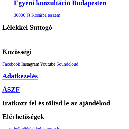
Egyéni konzultáció Budapesten
30000
Ft
Kosárba teszem
Lélekkel Suttogó
Közösségi
Facebook
Instagram
Youtube
Soundcloud
Adatkezelés
ÁSZF
Iratkozz fel és töltsd le az ajándékod
Elérhetőségek
hello@lelekkel-suttogo.hu